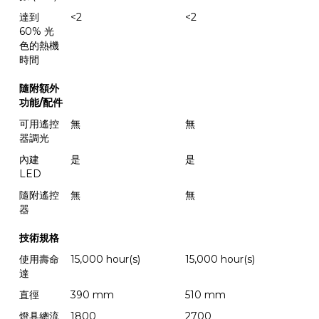
達到
<2
<2
60% 光
色的熱機
時間
隨附額外
功能/配件
可用遙控
無
無
器調光
內建
是
是
LED
隨附遙控
無
無
器
技術規格
使用壽命
15,000 hour(s)
15,000 hour(s)
達
直徑
390 mm
510 mm
燈具總流
1800
2700