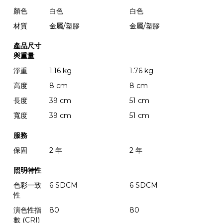
顏色
白色
白色
材質
金屬/塑膠
金屬/塑膠
產品尺寸
與重量
淨重
1.16 kg
1.76 kg
高度
8 cm
8 cm
長度
39 cm
51 cm
寬度
39 cm
51 cm
服務
保固
2 年
2 年
照明特性
色彩一致
6 SDCM
6 SDCM
性
演色性指
80
80
數 (CRI)