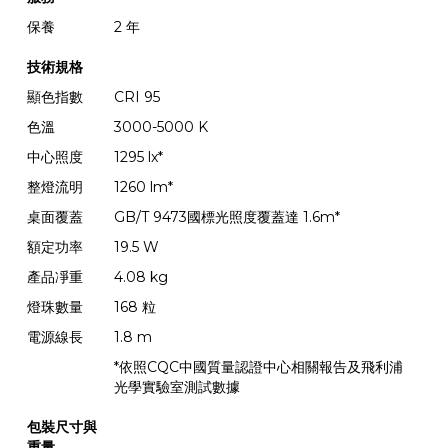
保養
2 年
技術規格
顯色指數
CRI 95
色溫
3000-5000 K
中心照度
1295 lx*
整燈流明
1260 lm*
桌面覆蓋
GB/T 9473國標光照度覆蓋達 1.6m*
額定功率
19.5 W
產品凈重
4.08 kg
燈珠數量
168 粒
電源線長
1.8 m
*依照CQC中國質量認證中心相關報告及飛利浦
光學實驗室測試數據
包裝尺寸與
重量