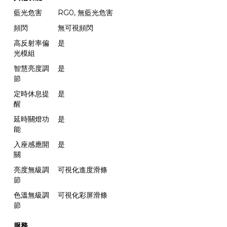
藍光危害
RG0, 無藍光危害
頻閃
無可視頻閃
高反射率偏
是
光模組
智慧亮度調
是
節
定時休息提
是
醒
延時關燈功
是
能
入座感應開
是
關
亮度無級調
可視化進度滑條
節
色溫無級調
可視化彩屏滑條
節
服務