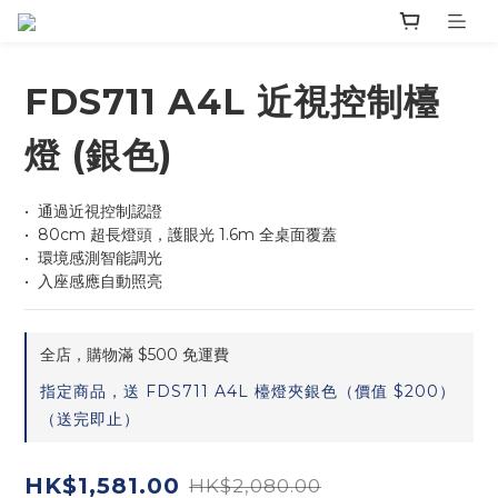
FDS711 A4L 近視控制檯
燈 (銀色)
•⁠  通過近視控制認證
•⁠  80cm 超長燈頭，護眼光 1.6m 全桌面覆蓋
•⁠  環境感測智能調光
•⁠  入座感應自動照亮
全店，購物滿 $500 免運費
指定商品，送 FDS711 A4L 檯燈夾銀色（價值 $200）
（送完即止）
HK$1,581.00
HK$2,080.00