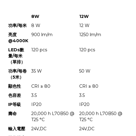
8W
12W
功率/每米
8 W
12 W
亮度
900 lm/m
1250 lm/m
@4000K
LEDs數
120 pcs
120 pcs
量/每米
（單排）
功率/每卷
35 W
50 W
（5米）
顯色性
CRI ≥ 80
CRI ≥ 80
色容差
3.5
3.5
IP等級
IP20
IP20
壽命
20,000 h L70B50 @
20,000 h L70B50 @
T25 °C
T25 °C
輸入電壓
24V,DC
24V,DC