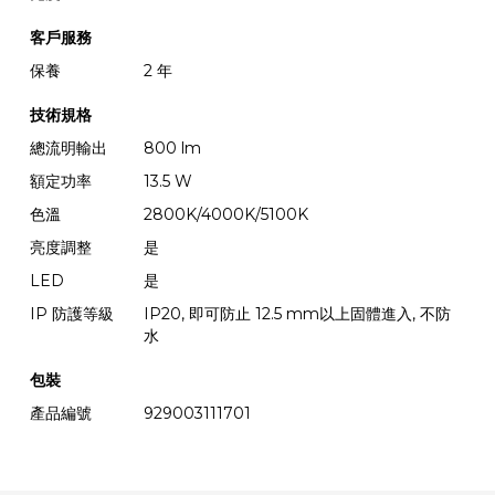
客戶服務
保養
2 年
技術規格
總流明輸出
800 lm
額定功率
13.5 W
色溫
2800K/4000K/5100K
亮度調整
是
LED
是
IP 防護等級
IP20, 即可防止 12.5 mm以上固體進入, 不防
水
包裝
產品編號
929003111701