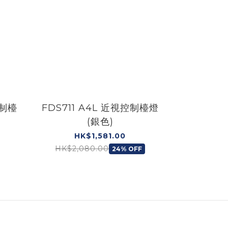
控制檯
FDS711 A4L 近視控制檯燈
Hue Pla
(銀色)
彩情境燈帶 
HK$1,581.00
H
HK$2,080.00
HK$1,0
24% OFF