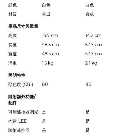
顏色
白色
白色
材質
合成
合成
產品尺寸與重量
高度
13.7 cm
14.2 cm
長度
48.5 cm
57.7 cm
寬度
48.5 cm
57.7 cm
淨重
1.5 kg
2.1 kg
照明特性
顯色度 (CRI)
80
80
隨附額外功能/
配件
可用遙控器調光
是
是
內建 LED
是
是
隨附遙控器
是
是