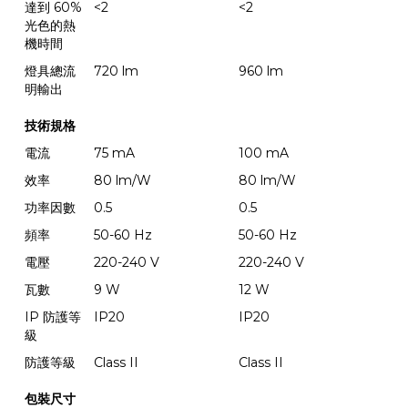
達到 60%
<2
<2
光色的熱
機時間
燈具總流
720 lm
960 lm
明輸出
技術規格
電流
75 mA
100 mA
效率
80 lm/W
80 lm/W
功率因數
0.5
0.5
頻率
50-60 Hz
50-60 Hz
電壓
220-240 V
220-240 V
瓦數
9 W
12 W
IP 防護等
IP20
IP20
級
防護等級
Class II
Class II
包裝尺寸