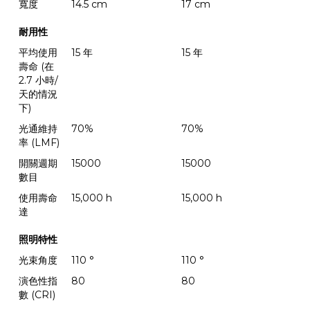
寬度
14.5 cm
17 cm
耐用性
平均使用
15 年
15 年
壽命 (在
2.7 小時/
天的情況
下)
光通維持
70%
70%
率 (LMF)
開關週期
15000
15000
數目
使用壽命
15,000 h
15,000 h
達
照明特性
光束角度
110 °
110 °
演色性指
80
80
數 (CRI)