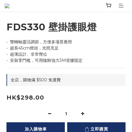
FDS330 壁掛護眼燈
•⁠  ⁠雙轉軸靈活調節，方便多場景應用
•⁠  ⁠超長45cm燈頭，光照充足
•⁠  ⁠超薄設計、非常慳位
•⁠  ⁠安裝零門檻，可用隨附強力3M背膠固定
全店，購物滿 $500 免運費
HK$298.00
加入購物車
立即購買