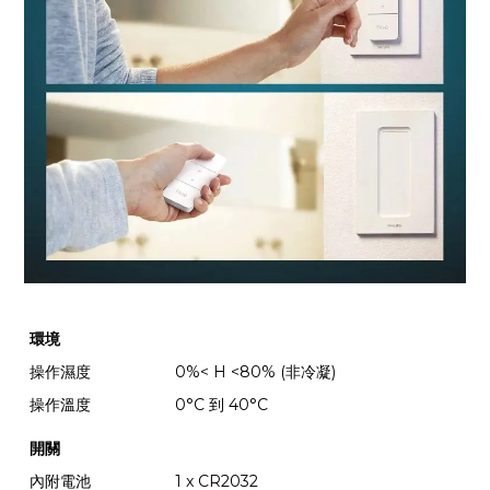
環境
操作濕度
0%< H <80% (非冷凝)
操作溫度
0°C 到 40°C
開關
內附電池
1 x CR2032