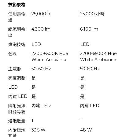
技術規格
使用壽命
25,000 h
25,000 小時
達
總流明輸
4,300 lm
6,100 lm
出
燈泡技術
LED
LED
色溫
2200-6500K Hue
2200-6500K Hue
White Ambiance
White Ambiance
主電源
50-60 Hz
50-60 Hz
亮度調整
是
是
LED
是
是
內建 LED
是
是
隨附光源
內建 LED
內建 LED
能源等級
燈泡數量
1
1
內附燈泡
33.5 W
48 W
瓦數