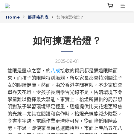
Home
部落格列表
如何揀選枱燈？
如何揀選枱燈？
2025-08-01
雙眼是靈魂之窗，約
八成
接收的資訊都是通過眼睛而
來，而孩子的眼睛特別脆弱，所以家長都會特別關注子
女的眼睛健康。然而，由於香港空間有限，不少家庭會
單靠天花燈，令孩子長期學習光線不足，昏暗環境下令
學童難以發揮最大潛能。事實上，枱燈所提供的局部照
明對孩子學習環境舉足輕重，透過提供比天花燈更聚焦
的光線—尤其在閱讀和寫作時，枱燈光線能減少陰影，
令書本字跡、電腦作業更清晰可見，從而降低眼睛疲
勞。不過，即使家長願意選購枱燈，市面上產品五花八