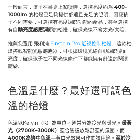
一般而言，孩子在書桌上閱讀時，選擇亮度約為
400-
1000lm
的枱燈已足夠提供舒適且充足的照明。因應孩
子不同需要，可選擇有亮度調節功能的產品，甚至選擇
有
自動亮度感應調節
的枱燈，確保光線不會太光/太暗。
推薦您選用 飛利浦
Einstein Pro 近視控制枱燈
。這款枱
燈搭載智能光敏感應器，可根據環境光線自動調節桌面
亮度，確保孩子在不同光線條件下都能擁有舒適的閱讀
體驗。
色溫是什麼？最好選可調色
溫的枱燈
色溫以
Kelvin
（
K
）為單位，通常分為冷光與暖光。
暖黃
光（
2700K
–
3000K
）
適合營造放鬆舒適的氛圍，而
4000K
為適中色溫
—黃白光效果可作閱讀用途。
至於冷