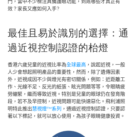
門，當中不少標注具備護眼功能，到底哪些才真正有
效？家長又應如何入手
?
最佳且易於識別的選擇：通
過近視控制認證的枱燈
香港六歲兒童的近視比率為
全球最高
，說起近視，一般
人少會想起照明產品的重要性，然而，除了遺傳因素
外，近視成因不少與燈光有密切關係，例如：近距離工
作、光線不足、反光的紙張、眩光問題等等，令眼睛疲
勞繃緊，繼而導致近視。特別是兒童的眼球仍在發育階
段，若不及早控制，近視問題可能快速惡化。飛利浦照
明特此推出
慧視燈
™
系列
，通過近視控制認證，只要認
著以下標記，就可以放心使用，為孩子眼睛健康投資。